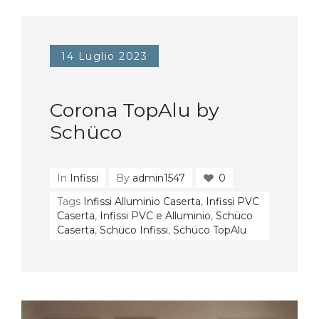
14 Luglio 2023
Corona TopAlu by
Schüco
In
Infissi
By
admin1547
0
Tags
Infissi Alluminio Caserta
,
Infissi PVC
Caserta
,
Infissi PVC e Alluminio
,
Schüco
Caserta
,
Schüco Infissi
,
Schüco TopAlu