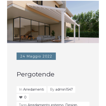
24 Maggio 2022
Pergotende
In
Arredamenti
By
admin1547
0
Tags
Arredamento esterno
,
Design
,