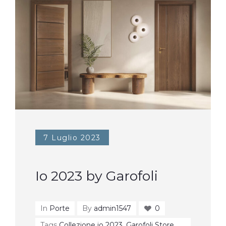
7 Luglio 2023
Io 2023 by Garofoli
In
Porte
By
admin1547
0
Tags
Collezione io 2023
,
Garofoli Store