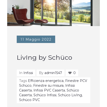
11 Maggio 2022
LivIng by Schüco
In
Infissi
By
admin1547
0
Tags
Efficienza energetica
,
Finestre PCV
Schüco
,
Finestre su misura
,
Infissi
Caserta
,
Infissi PVC Caserta
,
Schüco
Caserta
,
Schüco Infissi
,
Schüco LivIng
,
Schüco PVC