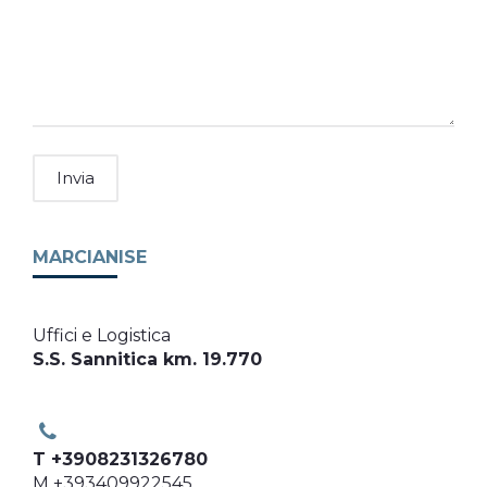
MARCIANISE
Uffici e Logistica
S.S. Sannitica km. 19.770
T +3908231326780
M +393409922545