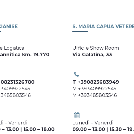
IANISE
S. MARIA CAPUA VETER
 e Logistica
Uffici e Show Room
Sannitica km. 19.770
Via Galatina, 33
908231326780
T +390823683949
93409922545
M +393409922545
93485803546
M +393485803546
ì – Venerdì
Lunedì – Venerdì
 – 13.00 | 15.00 – 18.00
09.00 – 13.00 | 15.30 – 19