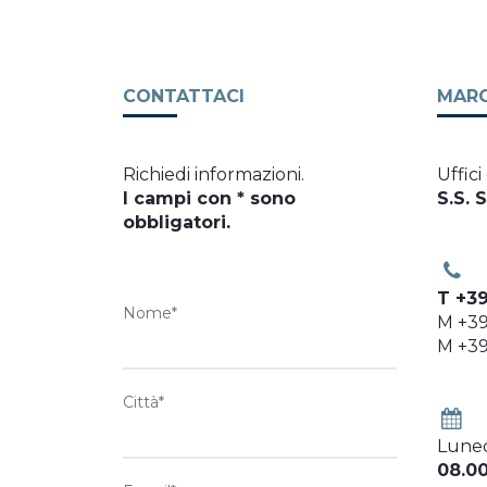
CONTATTACI
MARC
Richiedi informazioni.
Uffici
I campi con * sono
S.S. 
obbligatori.
T +3
Nome*
M +3
M +3
Città*
Luned
08.00