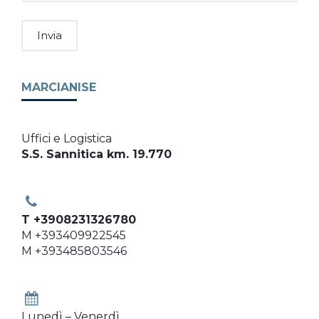
MARCIANISE
Uffici e Logistica
S.S. Sannitica km. 19.770
T +3908231326780
M +393409922545
M +393485803546
Lunedì – Venerdì