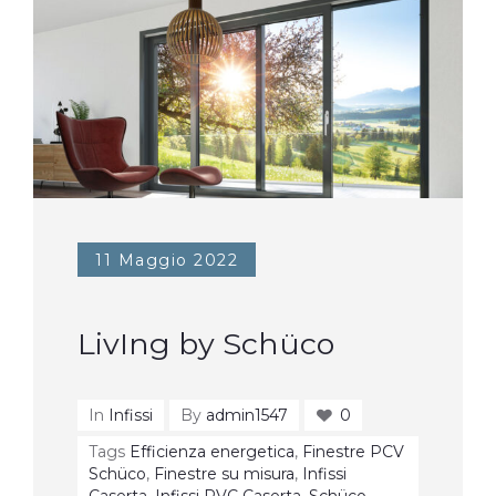
11 Maggio 2022
LivIng by Schüco
In
Infissi
By
admin1547
0
Tags
Efficienza energetica
,
Finestre PCV
Schüco
,
Finestre su misura
,
Infissi