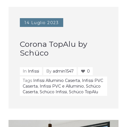
14 Luglio 2023
Corona TopAlu by
Schüco
In
Infissi
By
admin1547
0
Tags
Infissi Alluminio Caserta
,
Infissi PVC
Caserta
,
Infissi PVC e Alluminio
,
Schüco
Caserta
,
Schüco Infissi
,
Schüco TopAlu